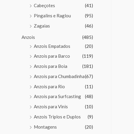
Cabeçotes
(41)
Pingalins e Raglou
(95)
Zagaias
(46)
Anzois
(485)
Anzois Empatados
(20)
Anzois para Barco
(119)
Anzois para Boia
(181)
Anzois para Chumbadinha
(67)
Anzois para Rio
(11)
Anzois para Surfcasting
(48)
Anzois para Vinis
(10)
Anzois Triplos e Duplos
(9)
Montagens
(20)