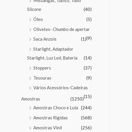
Missangas, Tubito, Tubo
Slicone
(40)
Óleo
(5)
Olivetes- Chumbo de apertar
(9)
Saca Anzois
(1)
Starlight, Adaptador
Starlight, Luz Led, Bateria
(14)
Stoppers
(37)
Tesouras
(9)
Vários Acessórios-Cadeiras
(15)
Amostras
(1250)
Amostras Choco e Lula
(244)
Amostras Rigidas
(568)
Amostras Vinil
(256)