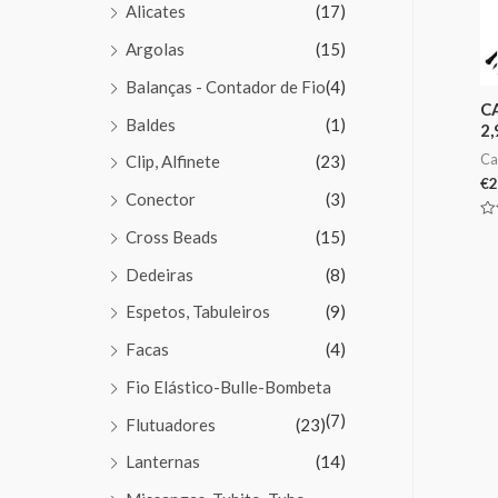
Alicates
(17)
Argolas
(15)
Balanças - Contador de Fio
(4)
C
Baldes
(1)
2
Ca
Clip, Alfinete
(23)
€
2
Conector
(3)
Av
Cross Beads
(15)
0
de
5
Dedeiras
(8)
Espetos, Tabuleiros
(9)
Facas
(4)
Fio Elástico-Bulle-Bombeta
(7)
Flutuadores
(23)
Lanternas
(14)