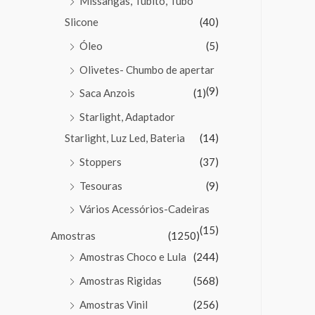
Missangas, Tubito, Tubo
Slicone
(40)
Óleo
(5)
Olivetes- Chumbo de apertar
(9)
Saca Anzois
(1)
Starlight, Adaptador
Starlight, Luz Led, Bateria
(14)
Stoppers
(37)
Tesouras
(9)
Vários Acessórios-Cadeiras
(15)
Amostras
(1250)
Amostras Choco e Lula
(244)
Amostras Rigidas
(568)
Amostras Vinil
(256)