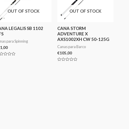
OUT OF STOCK
OUT OF STOCK
ANA LEGALIS SB 1102
CANA STORM
FS
ADVENTURE X
AXS1002XH CW 50-125G
nas para Spinning
Canas para Barco
1,00
€
105,00
aliação
Avaliação
0
de
5