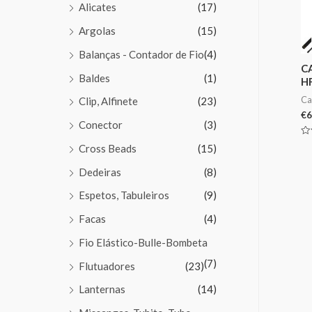
Alicates
(17)
Argolas
(15)
Balanças - Contador de Fio
(4)
C
Baldes
(1)
H
Ca
Clip, Alfinete
(23)
€
6
Conector
(3)
Av
Cross Beads
(15)
0
de
5
Dedeiras
(8)
Espetos, Tabuleiros
(9)
Facas
(4)
Fio Elástico-Bulle-Bombeta
(7)
Flutuadores
(23)
Lanternas
(14)