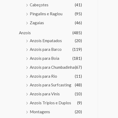
Cabeçotes
(41)
Pingalins e Raglou
(95)
Zagaias
(46)
Anzois
(485)
Anzois Empatados
(20)
Anzois para Barco
(119)
Anzois para Boia
(181)
Anzois para Chumbadinha
(67)
Anzois para Rio
(11)
Anzois para Surfcasting
(48)
Anzois para Vinis
(10)
Anzois Triplos e Duplos
(9)
Montagens
(20)