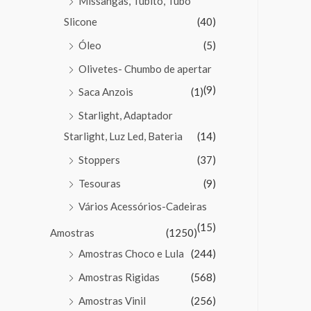
Missangas, Tubito, Tubo
Slicone
(40)
Óleo
(5)
Olivetes- Chumbo de apertar
(9)
Saca Anzois
(1)
Starlight, Adaptador
Starlight, Luz Led, Bateria
(14)
Stoppers
(37)
Tesouras
(9)
Vários Acessórios-Cadeiras
(15)
Amostras
(1250)
Amostras Choco e Lula
(244)
Amostras Rigidas
(568)
Amostras Vinil
(256)