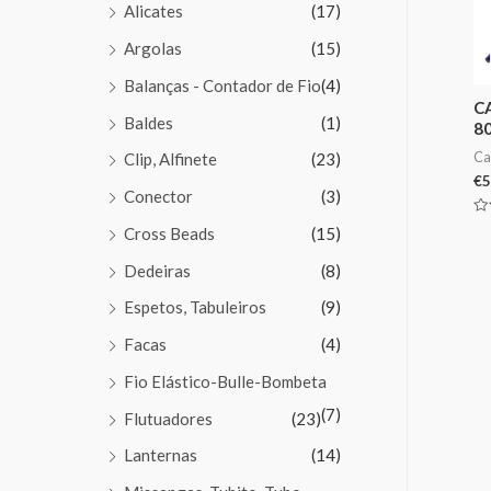
Alicates
(17)
Argolas
(15)
Balanças - Contador de Fio
(4)
C
Baldes
(1)
80
Ca
Clip, Alfinete
(23)
€
5
Conector
(3)
Av
Cross Beads
(15)
0
de
5
Dedeiras
(8)
Espetos, Tabuleiros
(9)
Facas
(4)
Fio Elástico-Bulle-Bombeta
(7)
Flutuadores
(23)
Lanternas
(14)