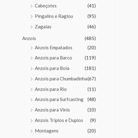
Cabeçotes
(41)
Pingalins e Raglou
(95)
Zagaias
(46)
Anzois
(485)
Anzois Empatados
(20)
Anzois para Barco
(119)
Anzois para Boia
(181)
Anzois para Chumbadinha
(67)
Anzois para Rio
(11)
Anzois para Surfcasting
(48)
Anzois para Vinis
(10)
Anzois Triplos e Duplos
(9)
Montagens
(20)