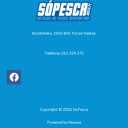
ç
ã
o
0
d
e
5
Bordinheira, 2560-836 Torres Vedras
Telefone: 261 324 272
Copyright © 2026 SoPesca
Powered by Noraya