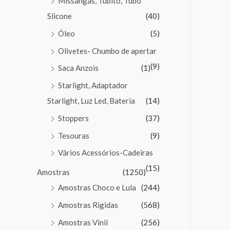
Missangas, Tubito, Tubo
Slicone
(40)
Óleo
(5)
Olivetes- Chumbo de apertar
(9)
Saca Anzois
(1)
Starlight, Adaptador
Starlight, Luz Led, Bateria
(14)
Stoppers
(37)
Tesouras
(9)
Vários Acessórios-Cadeiras
(15)
Amostras
(1250)
Amostras Choco e Lula
(244)
Amostras Rigidas
(568)
Amostras Vinil
(256)