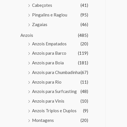
Cabeçotes
(41)
Pingalins e Raglou
(95)
Zagaias
(46)
Anzois
(485)
Anzois Empatados
(20)
Anzois para Barco
(119)
Anzois para Boia
(181)
Anzois para Chumbadinha
(67)
Anzois para Rio
(11)
Anzois para Surfcasting
(48)
Anzois para Vinis
(10)
Anzois Triplos e Duplos
(9)
Montagens
(20)