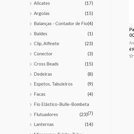
Alicates
(17)
Argolas
(15)
Balanças - Contador de Fio
(4)
Pa
Baldes
(1)
0
Am
Clip, Alfinete
(23)
€
9
Conector
(3)
Av
Cross Beads
(15)
0
de
5
Dedeiras
(8)
Espetos, Tabuleiros
(9)
Facas
(4)
Fio Elástico-Bulle-Bombeta
(7)
Flutuadores
(23)
Lanternas
(14)