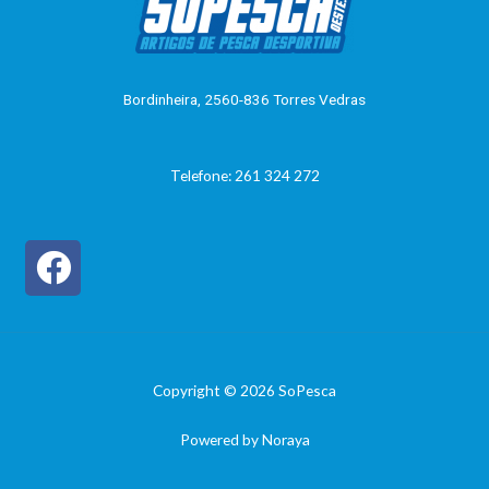
o
0
d
e
5
Bordinheira, 2560-836 Torres Vedras
Telefone: 261 324 272
Copyright © 2026 SoPesca
Powered by Noraya