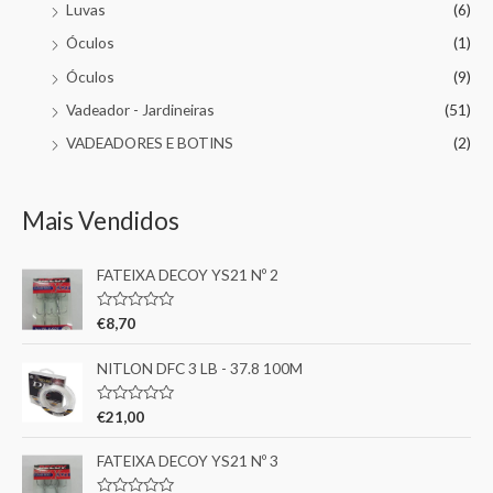
Luvas
(6)
Óculos
(1)
Óculos
(9)
Vadeador - Jardineiras
(51)
VADEADORES E BOTINS
(2)
Mais Vendidos
FATEIXA DECOY YS21 Nº 2
A
€
8,70
v
a
l
NITLON DFC 3 LB - 37.8 100M
i
a
ç
A
€
21,00
ã
v
o
a
0
l
FATEIXA DECOY YS21 Nº 3
d
i
e
a
5