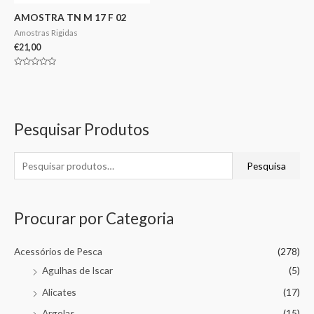
AMOSTRA TN M 17 F 02
Amostras Rigidas
€
21,00
Avaliação
0
de
5
Pesquisar Produtos
Pesquisa
Procurar por Categoria
Acessórios de Pesca
(278)
Agulhas de Iscar
(5)
Alicates
(17)
Argolas
(15)