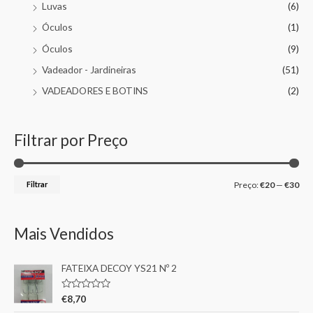
Luvas
(6)
Óculos
(1)
Óculos
(9)
Vadeador - Jardineiras
(51)
VADEADORES E BOTINS
(2)
Filtrar por Preço
Filtrar
Preço:
€20
—
€30
Mais Vendidos
FATEIXA DECOY YS21 Nº 2
A
€
8,70
v