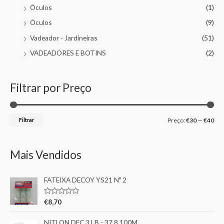
Óculos
(1)
Óculos
(9)
Vadeador - Jardineiras
(51)
VADEADORES E BOTINS
(2)
Filtrar por Preço
Filtrar
Preço:
€30
—
€40
Mais Vendidos
FATEIXA DECOY YS21 Nº 2
A
€
8,70
v
a
l
NITLON DFC 3 LB - 37.8 100M