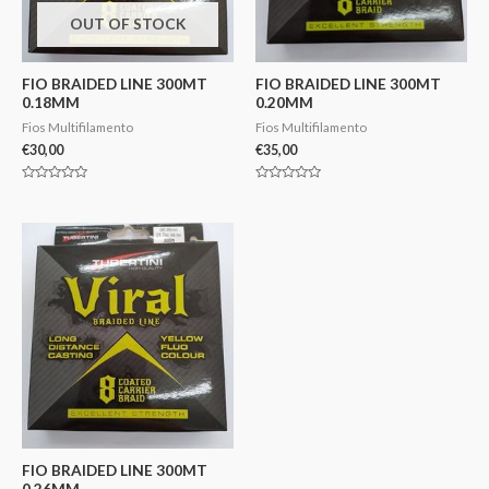
OUT OF STOCK
FIO BRAIDED LINE 300MT
FIO BRAIDED LINE 300MT
0.18MM
0.20MM
Fios Multifilamento
Fios Multifilamento
€
30,00
€
35,00
Avaliação
Avaliação
0
0
de
de
5
5
FIO BRAIDED LINE 300MT
0.26MM