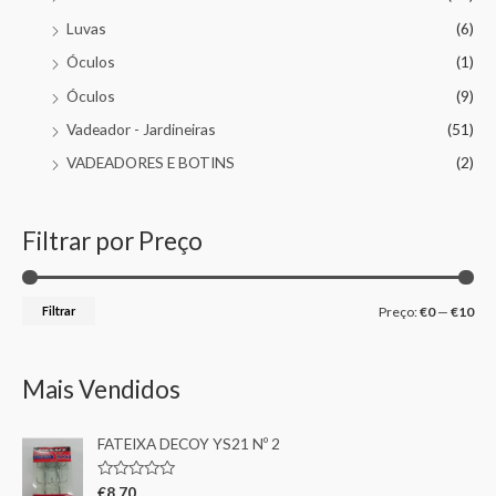
Luvas
(6)
Óculos
(1)
Óculos
(9)
Vadeador - Jardineiras
(51)
VADEADORES E BOTINS
(2)
Filtrar por Preço
Filtrar
Preço:
€0
—
€10
Mais Vendidos
FATEIXA DECOY YS21 Nº 2
A
€
8,70