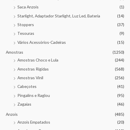
Saca Anzois
(1)
Starlight, Adaptador Starlight, Luz Led, Bateria
(14)
Stoppers
(37)
Tesouras
(9)
Vários Acessórios-Cadeiras
(15)
Amostras
(1250)
Amostras Choco e Lula
(244)
Amostras Rigidas
(568)
Amostras Vinil
(256)
Cabeçotes
(41)
Pingalins e Raglou
(95)
Zagaias
(46)
Anzois
(485)
Anzois Empatados
(20)