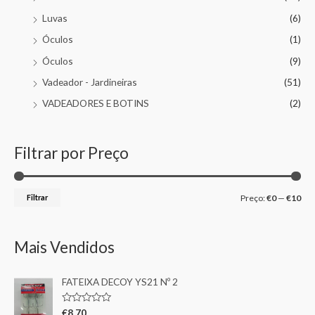
Luvas
(6)
Óculos
(1)
Óculos
(9)
Vadeador - Jardineiras
(51)
VADEADORES E BOTINS
(2)
Filtrar por Preço
Filtrar
Preço:
€0
—
€10
Mais Vendidos
FATEIXA DECOY YS21 Nº 2
A
€
8,70