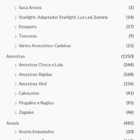
Saca Anzois
(1)
Starlight, Adaptador Starlight, Luz Led, Bateria
(14)
Stoppers
(37)
Tesouras
(9)
Vários Acessórios-Cadeiras
(15)
Amostras
(1250)
Amostras Choco e Lula
(244)
Amostras Rigidas
(568)
Amostras Vinil
(256)
Cabeçotes
(41)
Pingalins e Raglou
(95)
Zagaias
(46)
Anzois
(485)
Anzois Empatados
(20)