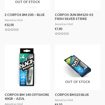
OUT OF STOCK
2 CORPOS BM 200 – BLUE
CORPOS 3UN BM120-S3
FIIISH SILVER STRIKE
Amostras Vinil
Amostras Vinil
€
12,00
€
7,80
Avaliação
0
Avaliação
de
0
5
de
5
OUT OF STOCK
CORPOS BM 140 OFFSHORE
CORPOS BM120 BLUE
40GR – AZUL
Amostras Vinil
Amostras Vinil
€
6,50