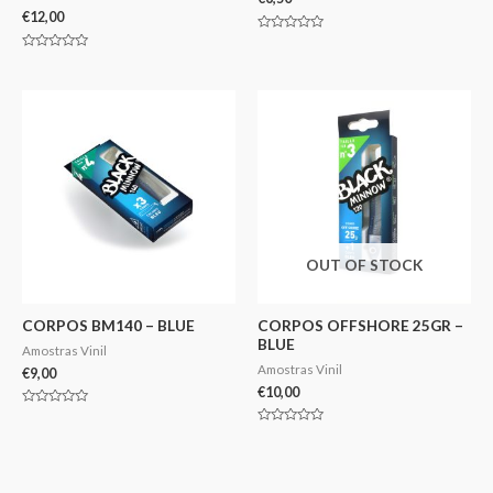
€
12,00
Avaliação
0
Avaliação
de
0
5
de
5
OUT OF STOCK
CORPOS BM140 – BLUE
CORPOS OFFSHORE 25GR –
BLUE
Amostras Vinil
Amostras Vinil
€
9,00
€
10,00
Avaliação
0
Avaliação
de
0
5
de
5