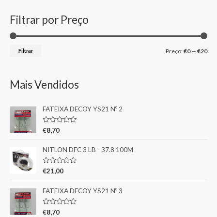
Filtrar por Preço
Filtrar
Preço:
€0
—
€20
Mais Vendidos
FATEIXA DECOY YS21 Nº 2
A
€
8,70
v
a
l
NITLON DFC 3 LB - 37.8 100M
i
a
ç
A
€
21,00
ã
v
o
a
0
l
FATEIXA DECOY YS21 Nº 3
d
i
e
a
5
ç
A
€
8,70
ã