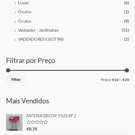
Luvas
(6)
Óculos
(1)
Óculos
(9)
Vadeador - Jardineiras
(51)
VADEADORES E BOTINS
(2)
Filtrar por Preço
Filtrar
Preço:
€10
—
€20
Mais Vendidos
FATEIXA DECOY YS21 Nº 2
A
€
8,70
v