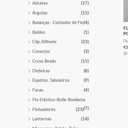
Alicates
(17)
Argolas
(15)
Balanças - Contador de Fio
(4)
F
Baldes
(1)
P
Fl
Clip, Alfinete
(23)
€
1
Conector
(3)
Av
Cross Beads
(15)
0
de
5
Dedeiras
(8)
Espetos, Tabuleiros
(9)
Facas
(4)
Fio Elástico-Bulle-Bombeta
(7)
Flutuadores
(23)
Lanternas
(14)