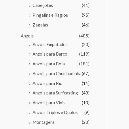
Cabeçotes
(41)
Pingalins e Raglou
(95)
Zagaias
(46)
Anzois
(485)
Anzois Empatados
(20)
Anzois para Barco
(119)
Anzois para Boia
(181)
Anzois para Chumbadinha
(67)
Anzois para Rio
(11)
Anzois para Surfcasting
(48)
Anzois para Vinis
(10)
Anzois Triplos e Duplos
(9)
Montagens
(20)