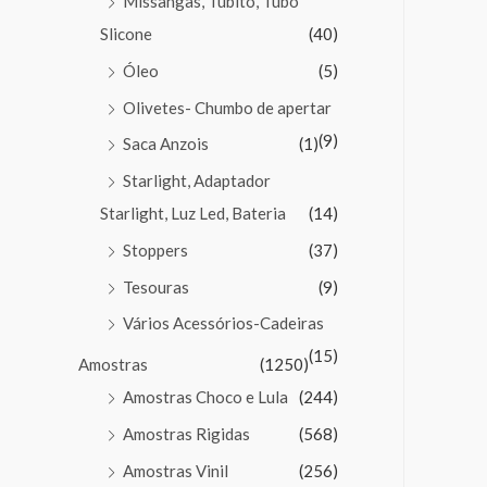
Missangas, Tubito, Tubo
Slicone
(40)
Óleo
(5)
Olivetes- Chumbo de apertar
(9)
Saca Anzois
(1)
Starlight, Adaptador
Starlight, Luz Led, Bateria
(14)
Stoppers
(37)
Tesouras
(9)
Vários Acessórios-Cadeiras
(15)
Amostras
(1250)
Amostras Choco e Lula
(244)
Amostras Rigidas
(568)
Amostras Vinil
(256)