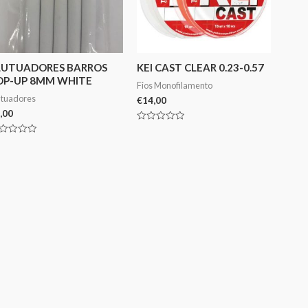
LUTUADORES BARROS
KEI CAST CLEAR 0.23-0.57
OP-UP 8MM WHITE
Fios Monofilamento
utuadores
€
14,00
,00
Avaliação
0
aliação
de
5