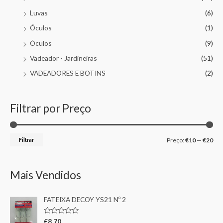
Luvas
(6)
Óculos
(1)
Óculos
(9)
Vadeador - Jardineiras
(51)
VADEADORES E BOTINS
(2)
Filtrar por Preço
Filtrar
Preço:
€10
—
€20
Mais Vendidos
FATEIXA DECOY YS21 Nº 2
A
€
8,70