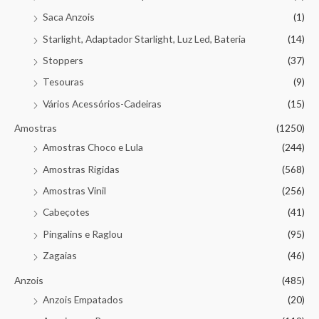
Saca Anzois
(1)
Starlight, Adaptador Starlight, Luz Led, Bateria
(14)
Stoppers
(37)
Tesouras
(9)
Vários Acessórios-Cadeiras
(15)
Amostras
(1250)
Amostras Choco e Lula
(244)
Amostras Rigidas
(568)
Amostras Vinil
(256)
Cabeçotes
(41)
Pingalins e Raglou
(95)
Zagaias
(46)
Anzois
(485)
Anzois Empatados
(20)