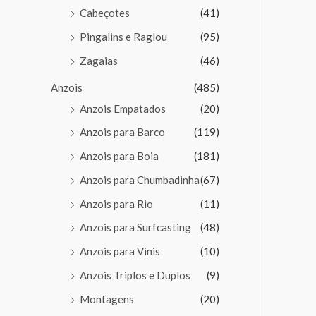
Cabeçotes
(41)
Pingalins e Raglou
(95)
Zagaias
(46)
Anzois
(485)
Anzois Empatados
(20)
Anzois para Barco
(119)
Anzois para Boia
(181)
Anzois para Chumbadinha
(67)
Anzois para Rio
(11)
Anzois para Surfcasting
(48)
Anzois para Vinis
(10)
Anzois Triplos e Duplos
(9)
Montagens
(20)