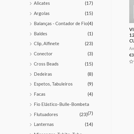
Alicates
(17)
Argolas
(15)
Balanças - Contador de Fio
(4)
V
Baldes
(1)
1
C
Clip, Alfinete
(23)
Am
Conector
(3)
€
3
Cross Beads
(15)
Av
0
Dedeiras
(8)
de
5
Espetos, Tabuleiros
(9)
Facas
(4)
Fio Elástico-Bulle-Bombeta
(7)
Flutuadores
(23)
Lanternas
(14)