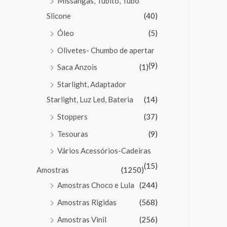
Missangas, Tubito, Tubo
Slicone
(40)
Óleo
(5)
Olivetes- Chumbo de apertar
(9)
Saca Anzois
(1)
Starlight, Adaptador
Starlight, Luz Led, Bateria
(14)
Stoppers
(37)
Tesouras
(9)
Vários Acessórios-Cadeiras
(15)
Amostras
(1250)
Amostras Choco e Lula
(244)
Amostras Rigidas
(568)
Amostras Vinil
(256)