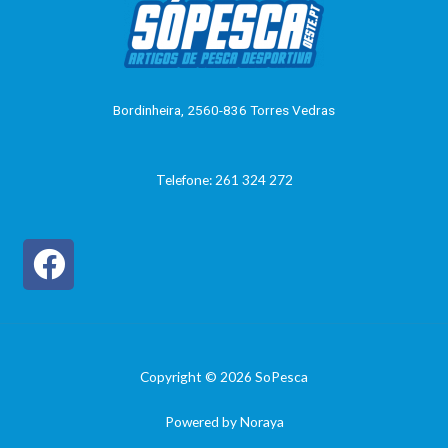
ã
o
0
d
e
5
Bordinheira, 2560-836 Torres Vedras
Telefone: 261 324 272
Copyright © 2026 SoPesca
Powered by Noraya