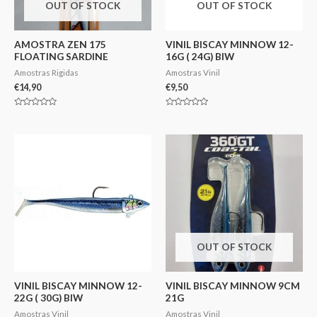
OUT OF STOCK
OUT OF STOCK
AMOSTRA ZEN 175
VINIL BISCAY MINNOW 12-
FLOATING SARDINE
16G ( 24G) BIW
Amostras Rigidas
Amostras Vinil
€
14,90
€
9,50
Avaliação
Avaliação
0
0
de
de
5
5
OUT OF STOCK
VINIL BISCAY MINNOW 12-
VINIL BISCAY MINNOW 9CM
22G ( 30G) BIW
21G
Amostras Vinil
Amostras Vinil