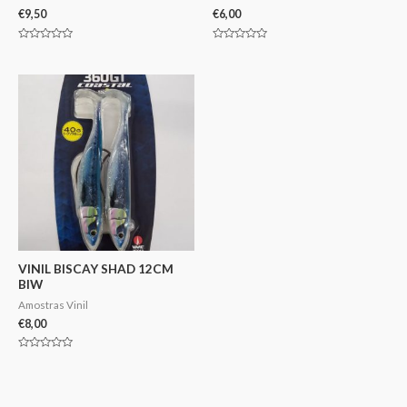
€
9,50
€
6,00
Avaliação
Avaliação
0
0
de
de
5
5
VINIL BISCAY SHAD 12CM
BIW
Amostras Vinil
€
8,00
Avaliação
0
de
5