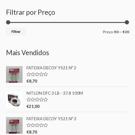
Filtrar por Preço
Filtrar
Preço:
€0
—
€20
Mais Vendidos
FATEIXA DECOY YS21 Nº 2
A
€
8,70
v
a
l
NITLON DFC 3 LB - 37.8 100M
i
a
ç
A
€
21,00
ã
v
o
a
0
l
FATEIXA DECOY YS21 Nº 3
d
i
e
a
5
ç
A
€
8,70
ã