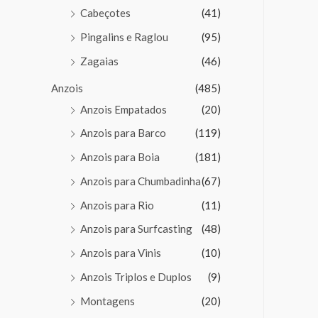
Cabeçotes
(41)
Pingalins e Raglou
(95)
Zagaias
(46)
Anzois
(485)
Anzois Empatados
(20)
Anzois para Barco
(119)
Anzois para Boia
(181)
Anzois para Chumbadinha
(67)
Anzois para Rio
(11)
Anzois para Surfcasting
(48)
Anzois para Vinis
(10)
Anzois Triplos e Duplos
(9)
Montagens
(20)