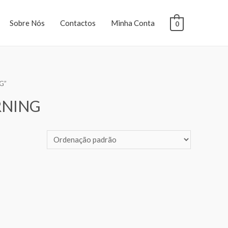
Sobre Nós
Contactos
Minha Conta
0
G”
RNING