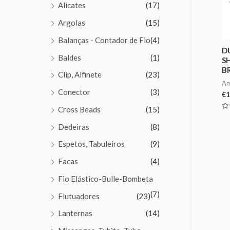
Alicates
(17)
Argolas
(15)
Balanças - Contador de Fio
(4)
D
Baldes
(1)
S
B
Clip, Alfinete
(23)
Am
Conector
(3)
€
1
Cross Beads
(15)
Av
0
Dedeiras
(8)
de
5
Espetos, Tabuleiros
(9)
Facas
(4)
Fio Elástico-Bulle-Bombeta
(7)
Flutuadores
(23)
Lanternas
(14)