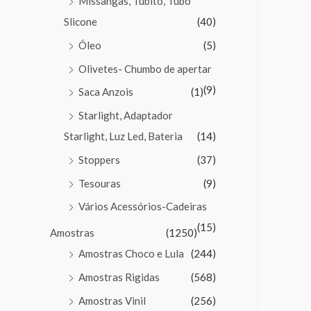
Missangas, Tubito, Tubo
Slicone
(40)
Óleo
(5)
Olivetes- Chumbo de apertar
(9)
Saca Anzois
(1)
Starlight, Adaptador
Starlight, Luz Led, Bateria
(14)
Stoppers
(37)
Tesouras
(9)
Vários Acessórios-Cadeiras
(15)
Amostras
(1250)
Amostras Choco e Lula
(244)
Amostras Rigidas
(568)
Amostras Vinil
(256)