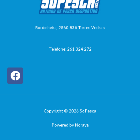
o
0
d
e
5
Bordinheira, 2560-836 Torres Vedras
Telefone: 261 324 272
Copyright © 2026 SoPesca
Powered by Noraya