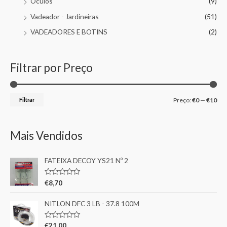
Óculos
(9)
Vadeador - Jardineiras
(51)
VADEADORES E BOTINS
(2)
Filtrar por Preço
Filtrar
Preço:
€0
—
€10
Mais Vendidos
FATEIXA DECOY YS21 Nº 2
A
€
8,70
v
a
l
NITLON DFC 3 LB - 37.8 100M
i
a
ç
A
€
21,00