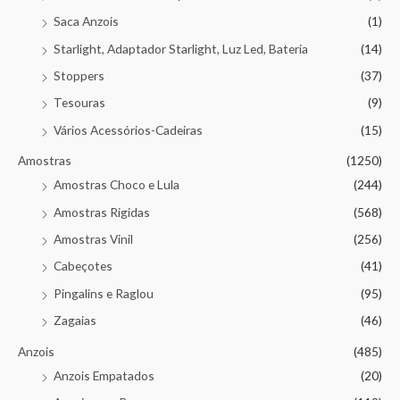
Saca Anzois
(1)
Starlight, Adaptador Starlight, Luz Led, Bateria
(14)
Stoppers
(37)
Tesouras
(9)
Vários Acessórios-Cadeiras
(15)
Amostras
(1250)
Amostras Choco e Lula
(244)
Amostras Rigidas
(568)
Amostras Vinil
(256)
Cabeçotes
(41)
Pingalins e Raglou
(95)
Zagaias
(46)
Anzois
(485)
Anzois Empatados
(20)