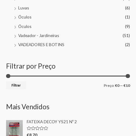
Luvas
(6)
Óculos
(1)
Óculos
(9)
Vadeador - Jardineiras
(51)
VADEADORES E BOTINS
(2)
Filtrar por Preço
Filtrar
Preço:
€0
—
€10
Mais Vendidos
FATEIXA DECOY YS21 Nº 2
A
€
8,70