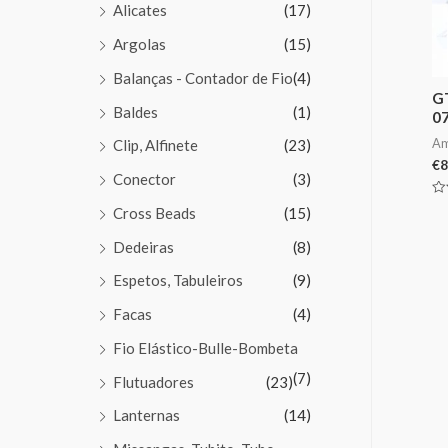
Alicates
(17)
Argolas
(15)
Balanças - Contador de Fio
(4)
G
Baldes
(1)
0
Am
Clip, Alfinete
(23)
€
8
Conector
(3)
Av
Cross Beads
(15)
0
de
5
Dedeiras
(8)
Espetos, Tabuleiros
(9)
Facas
(4)
Fio Elástico-Bulle-Bombeta
(7)
Flutuadores
(23)
Lanternas
(14)