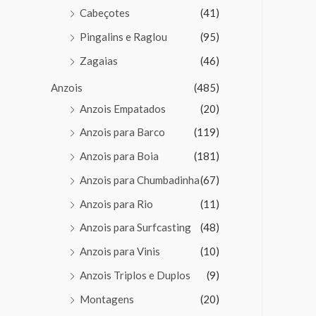
Cabeçotes
(41)
Pingalins e Raglou
(95)
Zagaias
(46)
Anzois
(485)
Anzois Empatados
(20)
Anzois para Barco
(119)
Anzois para Boia
(181)
Anzois para Chumbadinha
(67)
Anzois para Rio
(11)
Anzois para Surfcasting
(48)
Anzois para Vinis
(10)
Anzois Triplos e Duplos
(9)
Montagens
(20)