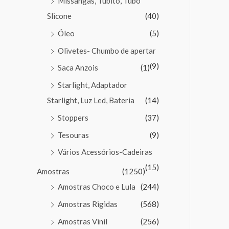
Missangas, Tubito, Tubo
Slicone
(40)
Óleo
(5)
Olivetes- Chumbo de apertar
(9)
Saca Anzois
(1)
Starlight, Adaptador
Starlight, Luz Led, Bateria
(14)
Stoppers
(37)
Tesouras
(9)
Vários Acessórios-Cadeiras
(15)
Amostras
(1250)
Amostras Choco e Lula
(244)
Amostras Rigidas
(568)
Amostras Vinil
(256)