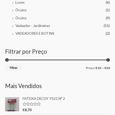
Luvas
(6)
Óculos
(1)
Óculos
(9)
Vadeador - Jardineiras
(51)
VADEADORES E BOTINS
(2)
Filtrar por Preço
Filtrar
Preço:
€10
—
€20
Mais Vendidos
FATEIXA DECOY YS21 Nº 2
A
€
8,70
v