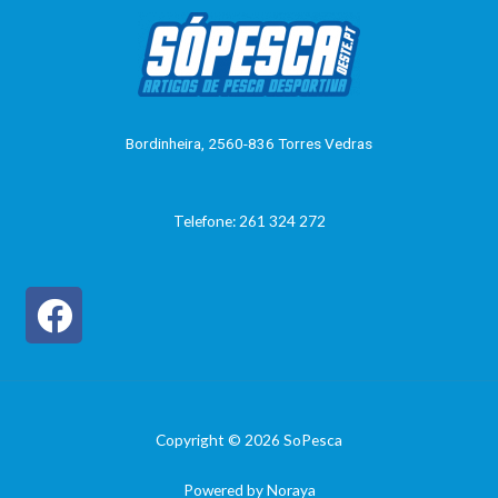
a
5
ç
ã
o
0
d
e
5
Bordinheira, 2560-836 Torres Vedras
Telefone: 261 324 272
Copyright © 2026 SoPesca
Powered by Noraya