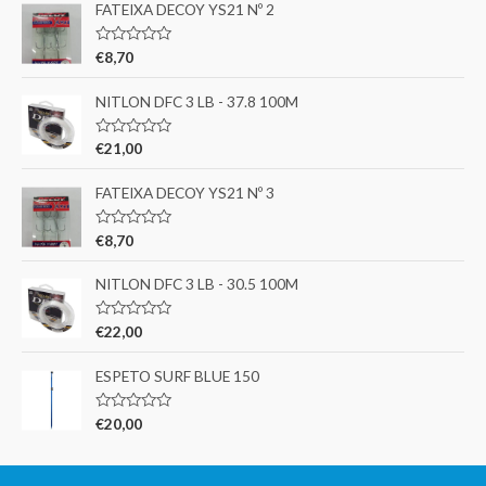
FATEIXA DECOY YS21 Nº 2
A
€
8,70
v
a
l
NITLON DFC 3 LB - 37.8 100M
i
a
ç
A
€
21,00
ã
v
o
a
0
l
FATEIXA DECOY YS21 Nº 3
d
i
e
a
5
ç
A
€
8,70
ã
v
o
a
0
l
NITLON DFC 3 LB - 30.5 100M
d
i
e
a
5
ç
A
€
22,00
ã
v
o
a
0
l
ESPETO SURF BLUE 150
d
i
e
a
5
ç
A
€
20,00
ã
v
o
a
0
l
d
i
e