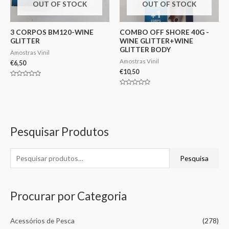
OUT OF STOCK
OUT OF STOCK
3 CORPOS BM120-WINE
COMBO OFF SHORE 40G -
GLITTER
WINE GLITTER+WINE
GLITTER BODY
Amostras Vinil
Amostras Vinil
€
6,50
€
10,50
Avaliação
0
Avaliação
de
0
5
de
5
Pesquisar Produtos
Pesquisa
Procurar por Categoria
Acessórios de Pesca
(278)