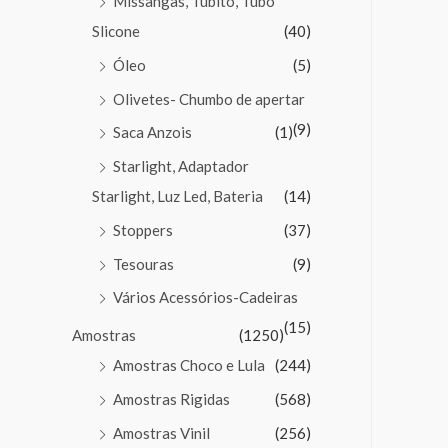
Missangas, Tubito, Tubo
Slicone
(40)
Óleo
(5)
Olivetes- Chumbo de apertar
(9)
Saca Anzois
(1)
Starlight, Adaptador
Starlight, Luz Led, Bateria
(14)
Stoppers
(37)
Tesouras
(9)
Vários Acessórios-Cadeiras
(15)
Amostras
(1250)
Amostras Choco e Lula
(244)
Amostras Rigidas
(568)
Amostras Vinil
(256)