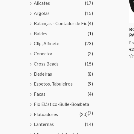
Alicates
(17)
Argolas
(15)
Balanças - Contador de Fio
(4)
B
Baldes
(1)
P
Bo
Clip, Alfinete
(23)
€
2
Conector
(3)
Av
Cross Beads
(15)
0
de
5
Dedeiras
(8)
Espetos, Tabuleiros
(9)
Facas
(4)
Fio Elástico-Bulle-Bombeta
(7)
Flutuadores
(23)
Lanternas
(14)