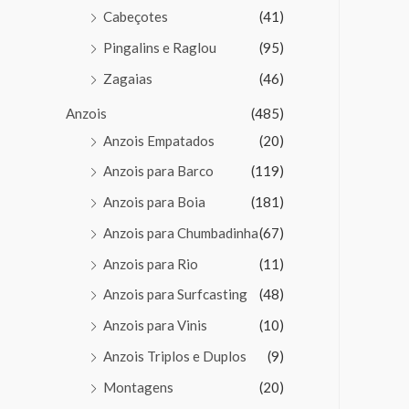
Cabeçotes
(41)
Pingalins e Raglou
(95)
Zagaias
(46)
Anzois
(485)
Anzois Empatados
(20)
Anzois para Barco
(119)
Anzois para Boia
(181)
Anzois para Chumbadinha
(67)
Anzois para Rio
(11)
Anzois para Surfcasting
(48)
Anzois para Vinis
(10)
Anzois Triplos e Duplos
(9)
Montagens
(20)