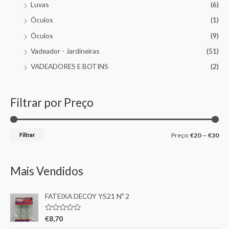
Luvas
(6)
Óculos
(1)
Óculos
(9)
Vadeador - Jardineiras
(51)
VADEADORES E BOTINS
(2)
Filtrar por Preço
Filtrar
Preço:
€20
—
€30
Mais Vendidos
FATEIXA DECOY YS21 Nº 2
A
€
8,70
v