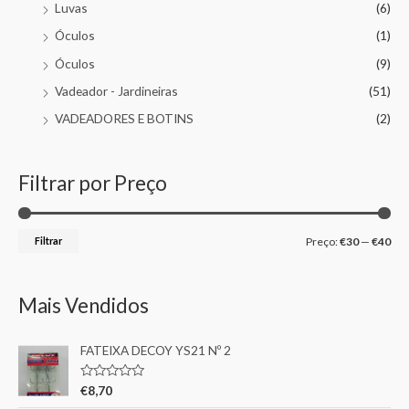
Luvas
(6)
Óculos
(1)
Óculos
(9)
Vadeador - Jardineiras
(51)
VADEADORES E BOTINS
(2)
Filtrar por Preço
Filtrar
Preço:
€30
—
€40
Mais Vendidos
FATEIXA DECOY YS21 Nº 2
A
€
8,70
v