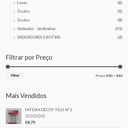
Luvas
(6)
Óculos
(1)
Óculos
(9)
Vadeador - Jardineiras
(51)
VADEADORES E BOTINS
(2)
Filtrar por Preço
Filtrar
Preço:
€30
—
€40
Mais Vendidos
FATEIXA DECOY YS21 Nº 2
A
€
8,70
v