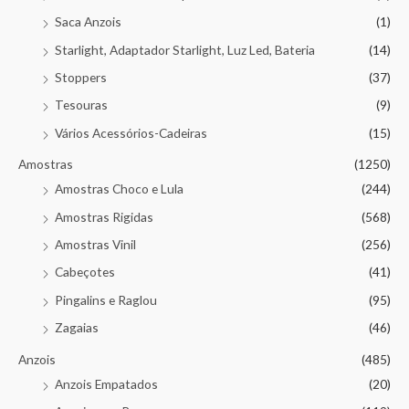
Saca Anzois
(1)
Starlight, Adaptador Starlight, Luz Led, Bateria
(14)
Stoppers
(37)
Tesouras
(9)
Vários Acessórios-Cadeiras
(15)
Amostras
(1250)
Amostras Choco e Lula
(244)
Amostras Rigidas
(568)
Amostras Vinil
(256)
Cabeçotes
(41)
Pingalins e Raglou
(95)
Zagaias
(46)
Anzois
(485)
Anzois Empatados
(20)