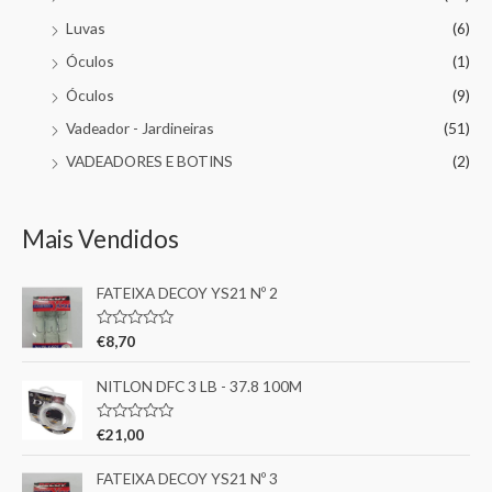
Luvas
(6)
Óculos
(1)
Óculos
(9)
Vadeador - Jardineiras
(51)
VADEADORES E BOTINS
(2)
Mais Vendidos
FATEIXA DECOY YS21 Nº 2
A
€
8,70
v
a
l
NITLON DFC 3 LB - 37.8 100M
i
a
ç
A
€
21,00
ã
v
o
a
0
l
FATEIXA DECOY YS21 Nº 3
d
i