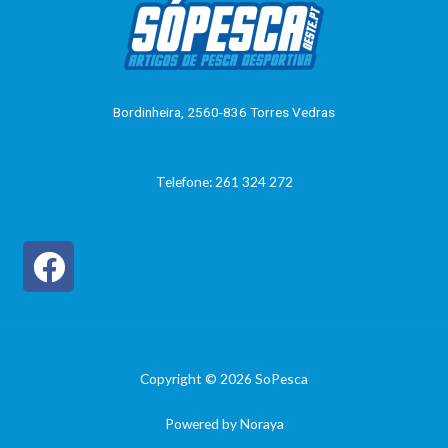
ç
ã
o
0
d
e
5
Bordinheira, 2560-836 Torres Vedras
Telefone: 261 324 272
Copyright © 2026 SoPesca
Powered by Noraya