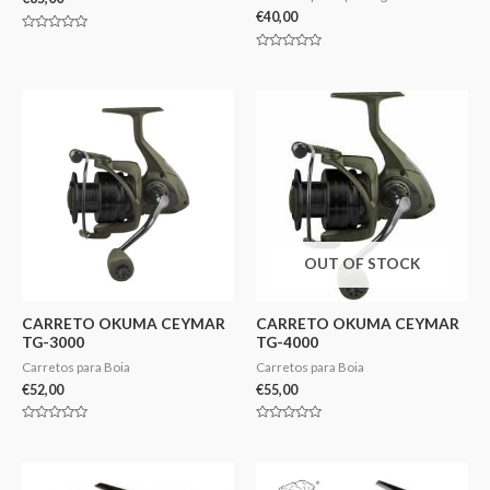
€
40,00
Avaliação
0
Avaliação
de
0
5
de
5
OUT OF STOCK
CARRETO OKUMA CEYMAR
CARRETO OKUMA CEYMAR
TG-3000
TG-4000
Carretos para Boia
Carretos para Boia
€
52,00
€
55,00
Avaliação
Avaliação
0
0
de
de
5
5