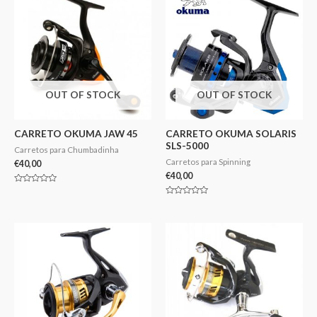
OUT OF STOCK
OUT OF STOCK
CARRETO OKUMA JAW 45
CARRETO OKUMA SOLARIS
SLS-5000
Carretos para Chumbadinha
Carretos para Spinning
€
40,00
€
40,00
Avaliação
0
Avaliação
de
0
5
de
5