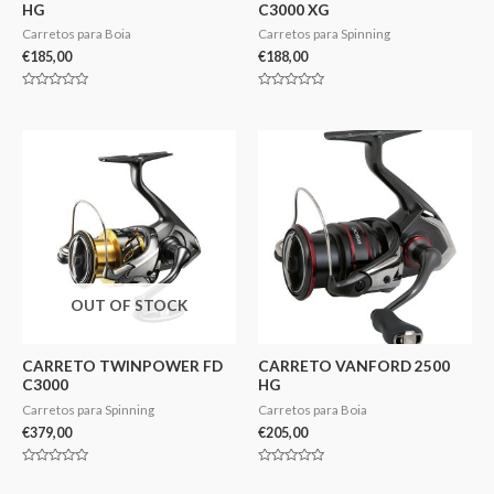
HG
C3000 XG
Carretos para Boia
Carretos para Spinning
€
185,00
€
188,00
Avaliação
Avaliação
0
0
de
de
5
5
OUT OF STOCK
CARRETO TWINPOWER FD
CARRETO VANFORD 2500
C3000
HG
Carretos para Spinning
Carretos para Boia
€
379,00
€
205,00
Avaliação
Avaliação
0
0