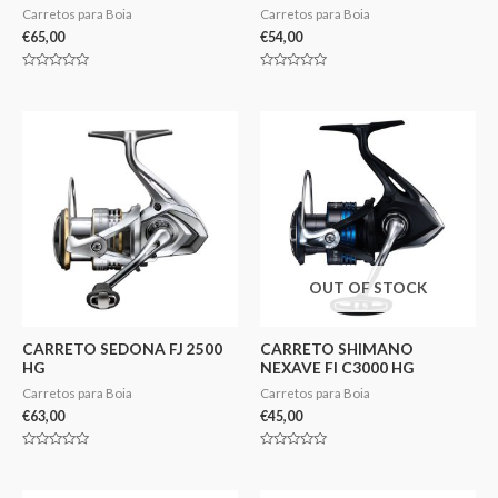
Carretos para Boia
Carretos para Boia
€
65,00
€
54,00
Avaliação
Avaliação
0
0
de
de
5
5
OUT OF STOCK
CARRETO SEDONA FJ 2500
CARRETO SHIMANO
HG
NEXAVE FI C3000 HG
Carretos para Boia
Carretos para Boia
€
63,00
€
45,00
Avaliação
Avaliação
0
0
de
de
5
5