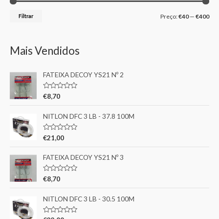
Filtrar
Preço:
€40
—
€400
Mais Vendidos
FATEIXA DECOY YS21 Nº 2
A
€
8,70
v
a
l
NITLON DFC 3 LB - 37.8 100M
i
a
ç
A
€
21,00
ã
v
o
a
0
l
FATEIXA DECOY YS21 Nº 3
d
i
e
a
5
ç
A
€
8,70
ã
v
o
a
0
l
NITLON DFC 3 LB - 30.5 100M
d
i
e
a
5
ç