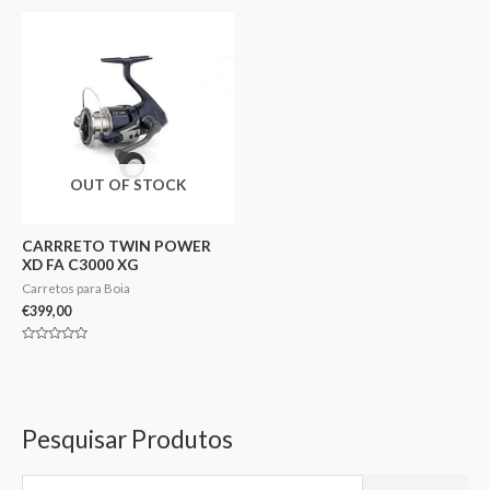
de
de
5
5
OUT OF STOCK
CARRRETO TWIN POWER
XD FA C3000 XG
Carretos para Boia
€
399,00
Avaliação
0
de
5
Pesquisar Produtos