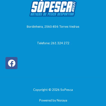
ç
ã
o
0
d
e
5
Bordinheira, 2560-836 Torres Vedras
Telefone: 261 324 272
Copyright © 2026 SoPesca
Powered by Noraya