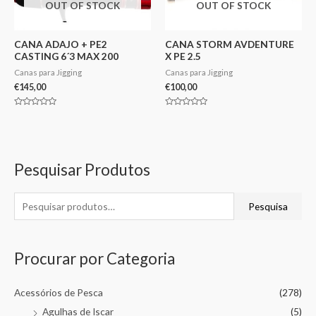
OUT OF STOCK
OUT OF STOCK
CANA ADAJO + PE2
CANA STORM AVDENTURE
CASTING 6´3 MAX 200
X PE 2.5
Canas para Jigging
Canas para Jigging
€
145,00
€
100,00
Avaliação
Avaliação
0
0
de
de
5
5
Pesquisar Produtos
Pesquisa
Procurar por Categoria
Acessórios de Pesca
(278)
Agulhas de Iscar
(5)