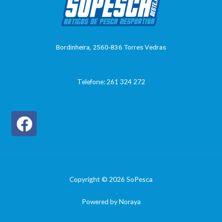
o
0
d
e
5
Bordinheira, 2560-836 Torres Vedras
Telefone: 261 324 272
Copyright © 2026 SoPesca
Powered by Noraya