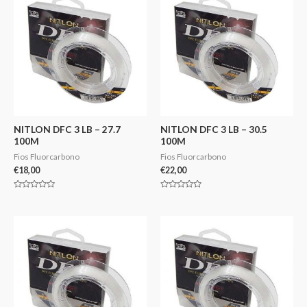
NITLON DFC 3 LB – 27.7
NITLON DFC 3 LB – 30.5
100M
100M
Fios Fluorcarbono
Fios Fluorcarbono
€
18,00
€
22,00
Avaliação
Avaliação
0
0
de
de
5
5