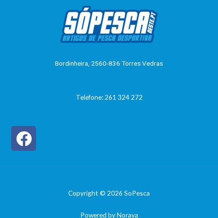
a
5
ç
ã
o
0
d
e
5
Bordinheira, 2560-836 Torres Vedras
Telefone: 261 324 272
Copyright © 2026 SoPesca
Powered by Noraya