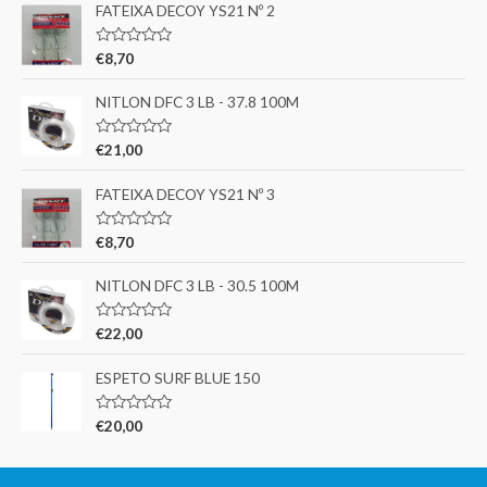
FATEIXA DECOY YS21 Nº 2
A
€
8,70
v
a
l
NITLON DFC 3 LB - 37.8 100M
i
a
ç
A
€
21,00
ã
v
o
a
0
l
FATEIXA DECOY YS21 Nº 3
d
i
e
a
5
ç
A
€
8,70
ã
v
o
a
0
l
NITLON DFC 3 LB - 30.5 100M
d
i
e
a
5
ç
A
€
22,00
ã
v
o
a
0
l
ESPETO SURF BLUE 150
d
i
e
a
5
ç
A
€
20,00
ã
v
o
a
0
l
d
i
e