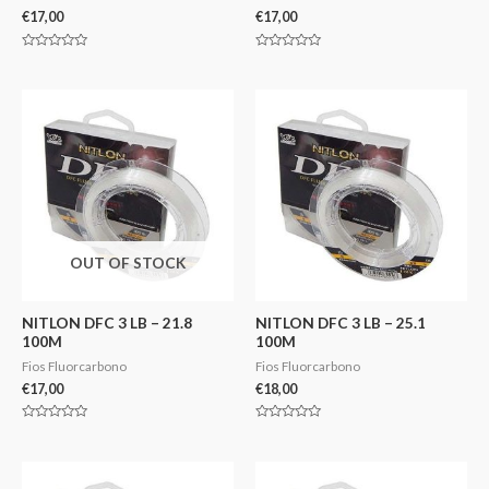
€
17,00
€
17,00
Avaliação
Avaliação
0
0
de
de
5
5
OUT OF STOCK
NITLON DFC 3 LB – 21.8
NITLON DFC 3 LB – 25.1
100M
100M
Fios Fluorcarbono
Fios Fluorcarbono
€
17,00
€
18,00
Avaliação
Avaliação
0
0
de
de
5
5