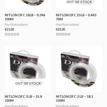
OUT OF STOCK
NITLON DFC 16LB – 0.346
NITLON DFC 25LB – 0.443
100M
70M
Fios Fluorcarbono
Fios Fluorcarbono
€
21,00
€
23,00
Avaliação
Avaliação
0
0
de
de
5
5
OUT OF STOCK
NITLON DFC 3 LB – 15.8
NITLON DFC 3 LB – 18.1
100M
100M
Fios Fluorcarbono
Fios Fluorcarbono