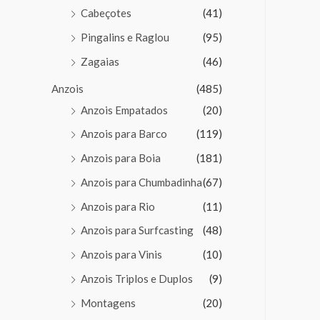
Cabeçotes
(41)
Pingalins e Raglou
(95)
Zagaias
(46)
Anzois
(485)
Anzois Empatados
(20)
Anzois para Barco
(119)
Anzois para Boia
(181)
Anzois para Chumbadinha
(67)
Anzois para Rio
(11)
Anzois para Surfcasting
(48)
Anzois para Vinis
(10)
Anzois Triplos e Duplos
(9)
Montagens
(20)