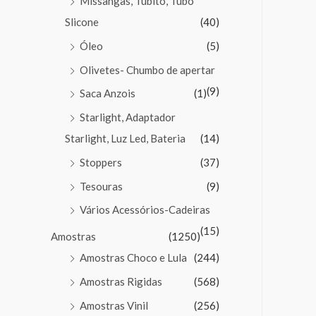
Missangas, Tubito, Tubo
Slicone
(40)
Óleo
(5)
Olivetes- Chumbo de apertar
(9)
Saca Anzois
(1)
Starlight, Adaptador
Starlight, Luz Led, Bateria
(14)
Stoppers
(37)
Tesouras
(9)
Vários Acessórios-Cadeiras
(15)
Amostras
(1250)
Amostras Choco e Lula
(244)
Amostras Rigidas
(568)
Amostras Vinil
(256)