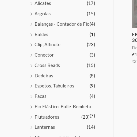
Alicates
(17)
Argolas
(15)
Balanças - Contador de Fio
(4)
Baldes
(1)
FI
3
Clip, Alfinete
(23)
Fi
Conector
(3)
€
1
Cross Beads
(15)
Av
0
de
Dedeiras
(8)
5
Espetos, Tabuleiros
(9)
Facas
(4)
Fio Elástico-Bulle-Bombeta
(7)
Flutuadores
(23)
Lanternas
(14)