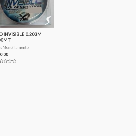
O INVISIBLE 0.203M
00MT
os Monofilamento
0,00
aliação