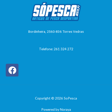
a
5
ç
ã
o
0
d
e
5
Bordinheira, 2560-836 Torres Vedras
Telefone: 261 324 272
Copyright © 2026 SoPesca
Powered by Noraya