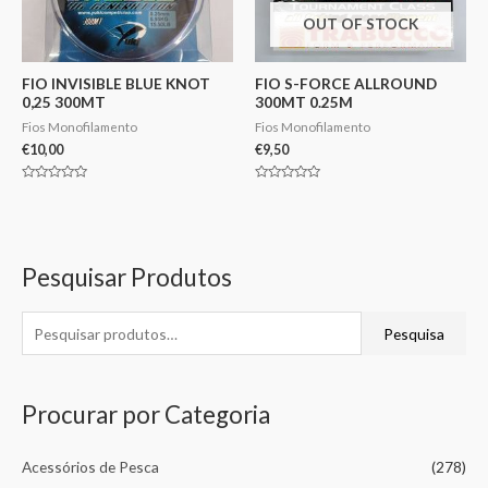
OUT OF STOCK
FIO INVISIBLE BLUE KNOT
FIO S-FORCE ALLROUND
0,25 300MT
300MT 0.25M
Fios Monofilamento
Fios Monofilamento
€
10,00
€
9,50
Avaliação
Avaliação
0
0
de
de
5
5
Pesquisar Produtos
Pesquisa
Procurar por Categoria
Acessórios de Pesca
(278)