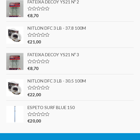
FATEIXA DECOY YS21 Nº 2
A
€
8,70
v
a
l
NITLON DFC 3 LB - 37.8 100M
i
a
ç
A
€
21,00
ã
v
o
a
0
l
FATEIXA DECOY YS21 Nº 3
d
i
e
a
5
ç
A
€
8,70
ã
v
o
a
0
l
NITLON DFC 3 LB - 30.5 100M
d
i
e
a
5
ç
A
€
22,00
ã
v
o
a
0
l
ESPETO SURF BLUE 150
d
i
e
a
5
ç
A
€
20,00
ã
v
o
a
0
l
d
i
e