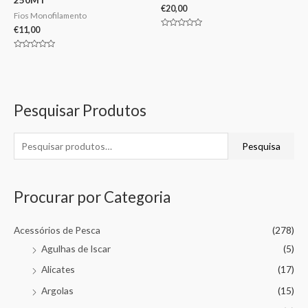
€
20,00
Fios Monofilamento
€
11,00
Avaliação
0
de
Avaliação
5
0
de
5
Pesquisar Produtos
Pesquisa
Procurar por Categoria
Acessórios de Pesca
(278)
Agulhas de Iscar
(5)
Alicates
(17)
Argolas
(15)