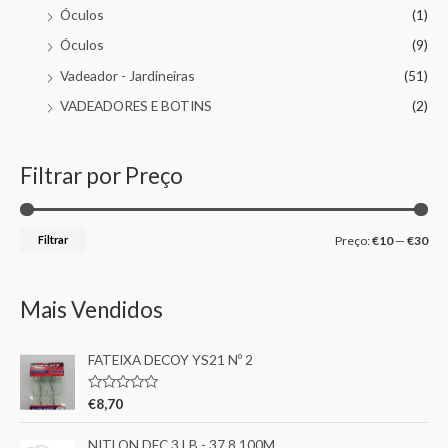
Óculos
(1)
Óculos
(9)
Vadeador - Jardineiras
(51)
VADEADORES E BOTINS
(2)
Filtrar por Preço
Filtrar
Preço:
€10
—
€30
Mais Vendidos
FATEIXA DECOY YS21 Nº 2
A
€
8,70
v
a
l
NITLON DFC 3 LB - 37.8 100M