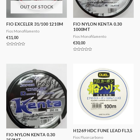
OUT OF STOCK
FIO EXCELER 31/100 1210M
FIO NYLON KENTA 0.30
1000MT
Fios Monofilamento
Fios Monofilamento
€
11,00
€
30,00
Avaliação
0
Avaliação
de
0
5
de
5
H1269 HDC FUNE LEAD FL3,5
FIO NYLON KENTA 0.30
Fios Fluorcarbono
250MT