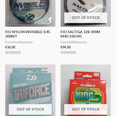
OUT OF STOCK
FIO NYLON INVISIBLE 0.45
FIO SALTIGA 12B 300M
300MT
M45/100 MC
Fios Monofilamento
Fios Multifilamento
€
14,00
€
94,00
Avaliação
Avaliação
0
0
de
de
5
5
OUT OF STOCK
OUT OF STOCK