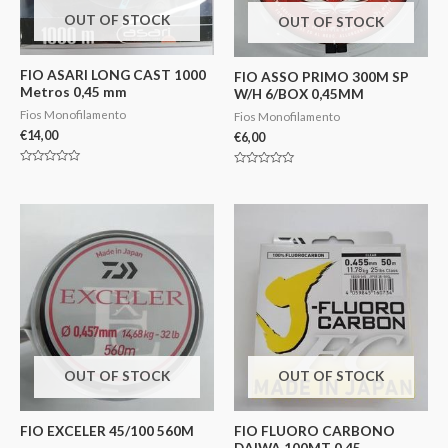
OUT OF STOCK
OUT OF STOCK
FIO ASARI LONG CAST 1000
FIO ASSO PRIMO 300M SP
Metros 0,45 mm
W/H 6/BOX 0,45MM
Fios Monofilamento
Fios Monofilamento
€
14,00
€
6,00
Avaliação
Avaliação
0
0
de
de
5
5
OUT OF STOCK
OUT OF STOCK
FIO EXCELER 45/100 560M
FIO FLUORO CARBONO
DAIWA 100MT 0,45