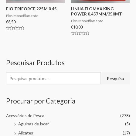
FIO TRIFORCE 225M 0.45
LINHA FLOMAX KING
POWER 0,457MM/350MT
Fios Monofilamento
Fios Monofilamento
€
8,50
€
10,00
Avaliação
0
Avaliação
de
0
5
de
5
Pesquisar Produtos
Pesquisa
Procurar por Categoria
Acessórios de Pesca
(278)
Agulhas de Iscar
(5)
Alicates
(17)