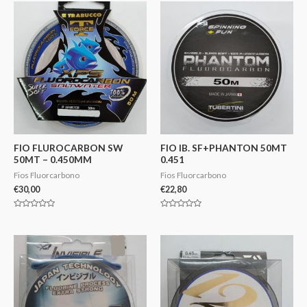
5
5
FIO FLUROCARBON SW
FIO IB. SF+PHANTON 50MT
50MT – 0.450MM
0.451
Fios Fluorcarbono
Fios Fluorcarbono
€
30,00
€
22,80
Avaliação
Avaliação
0
0
de
de
5
5