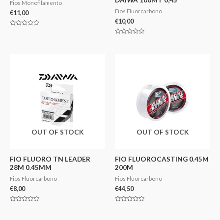
Fios Monofilamento
Fios Fluorcarbono
€
11,00
€
10,00
Avaliação
0
Avaliação
de
0
5
de
5
OUT OF STOCK
OUT OF STOCK
FIO FLUORO TN LEADER
FIO FLUOROCASTING 0.45M
28M 0.45MM
200M
Fios Fluorcarbono
Fios Fluorcarbono
€
8,00
€
44,50
Avaliação
Avaliação
0
0
de
de