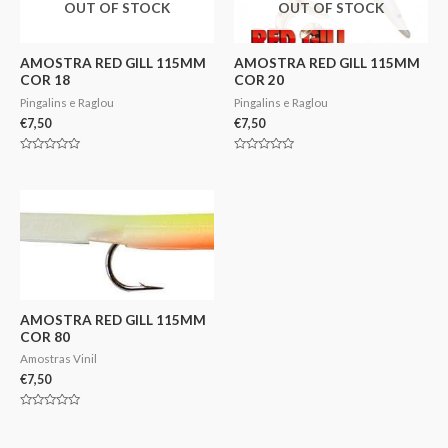
OUT OF STOCK
OUT OF STOCK
AMOSTRA RED GILL 115MM
AMOSTRA RED GILL 115MM
COR 18
COR 20
Pingalins e Raglou
Pingalins e Raglou
€
7,50
€
7,50
Avaliação
Avaliação
0
0
de
de
5
5
AMOSTRA RED GILL 115MM
COR 80
Amostras Vinil
€
7,50
Avaliação
0
de