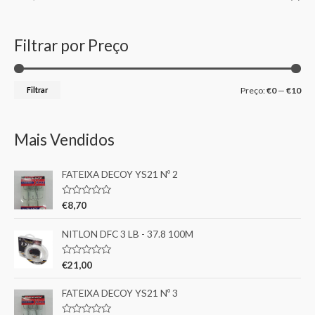
Filtrar por Preço
Filtrar
Preço:
€0
—
€10
Mais Vendidos
FATEIXA DECOY YS21 Nº 2
A
€
8,70
v
a
l
NITLON DFC 3 LB - 37.8 100M
i
a
ç
A
€
21,00
ã
v
o
a
0
l
FATEIXA DECOY YS21 Nº 3
d
i
e
a
5