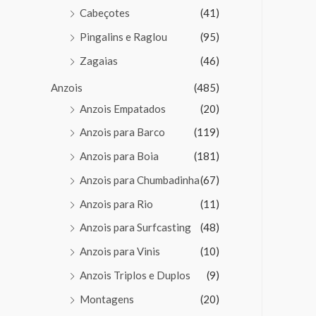
de
Cabeçotes
(41)
5
Pingalins e Raglou
(95)
Zagaias
(46)
Anzois
(485)
Anzois Empatados
(20)
Anzois para Barco
(119)
Anzois para Boia
(181)
Anzois para Chumbadinha
(67)
Anzois para Rio
(11)
Anzois para Surfcasting
(48)
Anzois para Vinis
(10)
Anzois Triplos e Duplos
(9)
Montagens
(20)