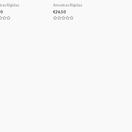
ras Rigidas
Amostras Rigidas
50
€
26,50
ação
Avaliação
0
de
5