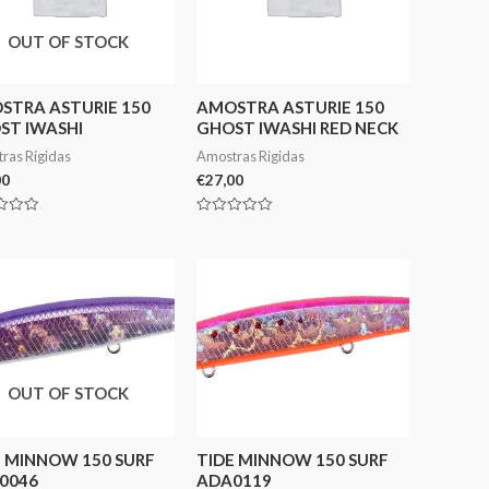
OUT OF STOCK
STRA ASTURIE 150
AMOSTRA ASTURIE 150
ST IWASHI
GHOST IWASHI RED NECK
ras Rigidas
Amostras Rigidas
00
€
27,00
ação
Avaliação
0
de
5
OUT OF STOCK
E MINNOW 150 SURF
TIDE MINNOW 150 SURF
0046
ADA0119