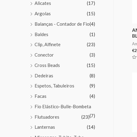
Alicates
(17)
Argolas
(15)
Balanças - Contador de Fio
(4)
A
Baldes
(1)
B
Am
Clip, Alfinete
(23)
€
2
Conector
(3)
Av
Cross Beads
(15)
0
de
5
Dedeiras
(8)
Espetos, Tabuleiros
(9)
Facas
(4)
Fio Elástico-Bulle-Bombeta
(7)
Flutuadores
(23)
Lanternas
(14)