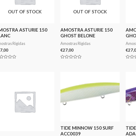
OUT OF STOCK
OUT OF STOCK
MOSTRA ASTURIE 150
AMOSTRA ASTURIE 150
AMO
LANC
GHOST BELONE
GHO
ostras Rigidas
Amostras Rigidas
Amost
7,00
€
27,00
€
27,
aliação
Avaliação
Avali
0
0
de
de
5
5
TIDE MINNOW 150 SURF
TID
ACC0039
ADA