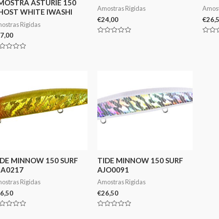
MOSTRA ASTURIE 150
Amostras Rigidas
Amost
HOST WHITE IWASHI
€
24,00
€
26,
ostras Rigidas
7,00
Avaliação
Avali
0
0
de
de
aliação
5
5
IDE MINNOW 150 SURF
TIDE MINNOW 150 SURF
JA0217
AJO0091
ostras Rigidas
Amostras Rigidas
6,50
€
26,50
aliação
Avaliação
0