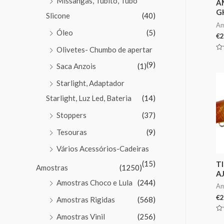
Missangas, Tubito, Tubo
A
G
Slicone
(40)
Am
Óleo
(5)
€
2
Olivetes- Chumbo de apertar
Av
0
(9)
Saca Anzois
(1)
de
5
Starlight, Adaptador
Starlight, Luz Led, Bateria
(14)
Stoppers
(37)
Tesouras
(9)
Vários Acessórios-Cadeiras
(15)
T
Amostras
(1250)
A
Amostras Choco e Lula
(244)
Am
€
2
Amostras Rigidas
(568)
Amostras Vinil
(256)
Av
0