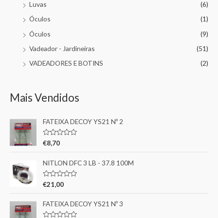
Luvas
(6)
Óculos
(1)
Óculos
(9)
Vadeador - Jardineiras
(51)
VADEADORES E BOTINS
(2)
Mais Vendidos
FATEIXA DECOY YS21 Nº 2
A
€
8,70
v
a
l
NITLON DFC 3 LB - 37.8 100M
i
a
ç
A
€
21,00
ã
v
o
a
0
l
FATEIXA DECOY YS21 Nº 3
d
i
e
a
5