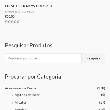
EGI SUTTE R NC25 COLOR IB
Amostras Choco e Lula
€
10,00
Avaliação
0
de
5
Pesquisar Produtos
Pesquisa
Procurar por Categoria
Acessórios de Pesca
(278)
Agulhas de Iscar
(5)
Alicates
(17)
Argolas
(15)