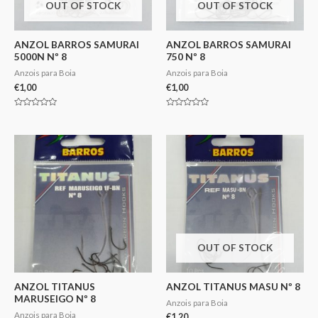
OUT OF STOCK
OUT OF STOCK
ANZOL BARROS SAMURAI
ANZOL BARROS SAMURAI
5000N Nº 8
750 Nº 8
Anzois para Boia
Anzois para Boia
€
1,00
€
1,00
Avaliação
Avaliação
0
0
de
de
5
5
OUT OF STOCK
ANZOL TITANUS
ANZOL TITANUS MASU Nº 8
MARUSEIGO Nº 8
Anzois para Boia
Anzois para Boia
€
1,20