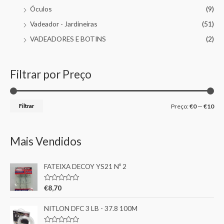
Óculos
(9)
Vadeador - Jardineiras
(51)
VADEADORES E BOTINS
(2)
Filtrar por Preço
Filtrar
Preço:
€0
—
€10
Mais Vendidos
FATEIXA DECOY YS21 Nº 2
A
€
8,70
v
a
l
NITLON DFC 3 LB - 37.8 100M
i
a