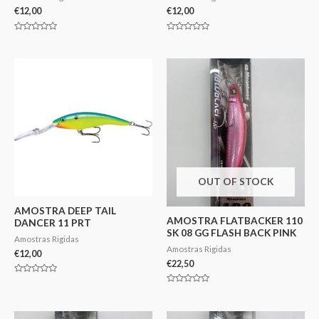
€
12,00
€
12,00
Avaliação
Avaliação
0
0
de
de
5
5
OUT OF STOCK
AMOSTRA DEEP TAIL
AMOSTRA FLATBACKER 110
DANCER 11 PRT
SK 08 GG FLASH BACK PINK
Amostras Rigidas
Amostras Rigidas
€
12,00
€
22,50
Avaliação
0
Avaliação
de
0
5
de
5