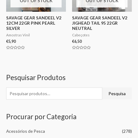
OUT OF STOCK
OUT OF STOCK
SAVAGE GEAR SANDEEL V2
SAVAGE GEAR SANDEEL V2
12CM 22GR PINK PEARL
JIGHEAD TAIL 95 22GR
SILVER
NEUTRAL
Amostras Vinil
Cabeçotes
€
5,90
€
6,50
Avaliação
Avaliação
0
0
de
de
5
5
Pesquisar Produtos
Pesquisa
Procurar por Categoria
Acessórios de Pesca
(278)