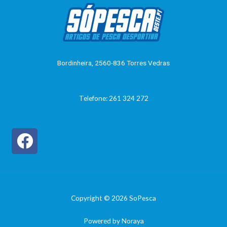
5
ç
ã
o
0
d
e
5
Bordinheira, 2560-836 Torres Vedras
Telefone: 261 324 272
Copyright © 2026 SoPesca
Powered by Noraya