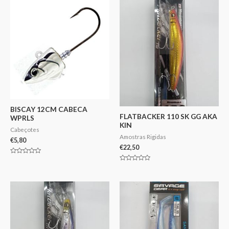
5
5
BISCAY 12CM CABECA
FLATBACKER 110 SK GG AKA
WPRLS
KIN
Cabeçotes
Amostras Rigidas
€
5,80
€
22,50
Avaliação
0
Avaliação
de
0
5
de
5