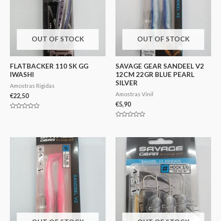
OUT OF STOCK
OUT OF STOCK
FLATBACKER 110 SK GG
SAVAGE GEAR SANDEEL V2
IWASHI
12CM 22GR BLUE PEARL
SILVER
Amostras Rigidas
Amostras Vinil
€
22,50
€
5,90
Avaliação
0
Avaliação
de
0
5
de
5