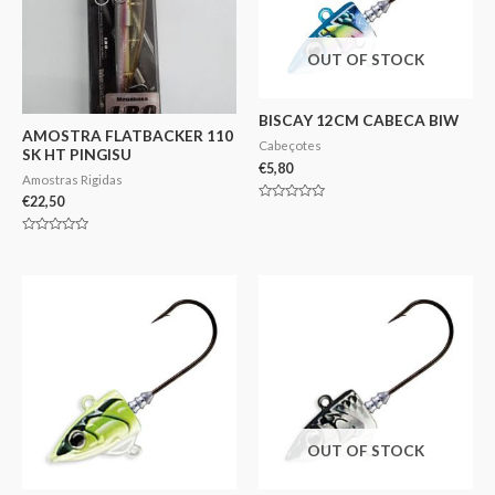
OUT OF STOCK
BISCAY 12CM CABECA BIW
AMOSTRA FLATBACKER 110
Cabeçotes
SK HT PINGISU
€
5,80
Amostras Rigidas
€
22,50
Avaliação
0
de
Avaliação
5
0
de
5
OUT OF STOCK