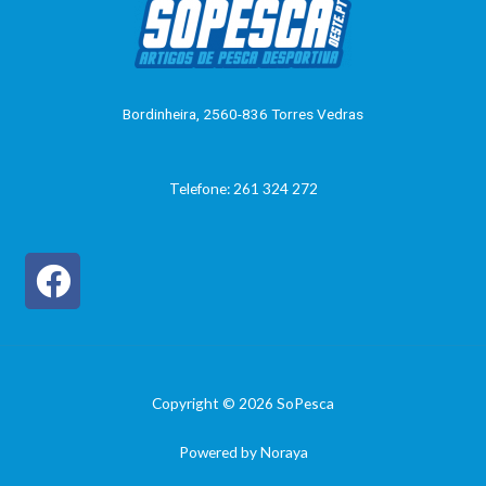
ã
o
0
d
e
5
Bordinheira, 2560-836 Torres Vedras
Telefone: 261 324 272
Copyright © 2026 SoPesca
Powered by Noraya