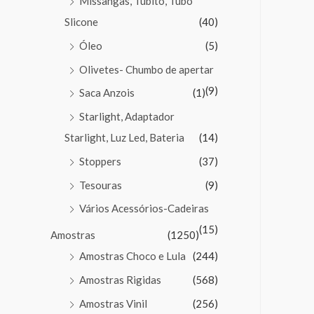
Missangas, Tubito, Tubo
Slicone
(40)
Óleo
(5)
Olivetes- Chumbo de apertar
(9)
Saca Anzois
(1)
Starlight, Adaptador
Starlight, Luz Led, Bateria
(14)
Stoppers
(37)
Tesouras
(9)
Vários Acessórios-Cadeiras
(15)
Amostras
(1250)
Amostras Choco e Lula
(244)
Amostras Rigidas
(568)
Amostras Vinil
(256)