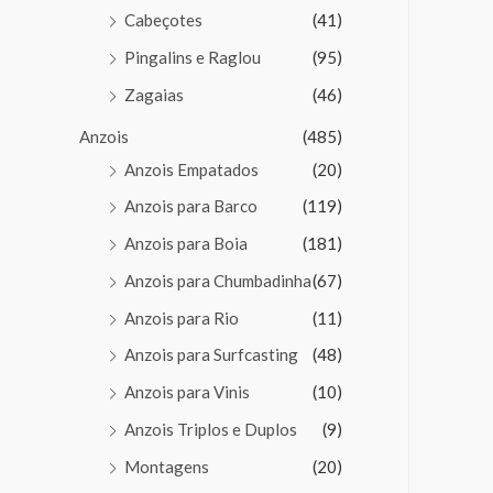
Cabeçotes
(41)
Pingalins e Raglou
(95)
Zagaias
(46)
Anzois
(485)
Anzois Empatados
(20)
Anzois para Barco
(119)
Anzois para Boia
(181)
Anzois para Chumbadinha
(67)
Anzois para Rio
(11)
Anzois para Surfcasting
(48)
Anzois para Vinis
(10)
Anzois Triplos e Duplos
(9)
Montagens
(20)