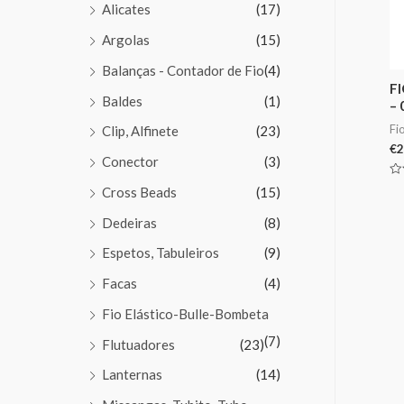
Alicates
(17)
Argolas
(15)
Balanças - Contador de Fio
(4)
F
Baldes
(1)
–
Fi
Clip, Alfinete
(23)
€
2
Conector
(3)
Av
Cross Beads
(15)
0
de
5
Dedeiras
(8)
Espetos, Tabuleiros
(9)
Facas
(4)
Fio Elástico-Bulle-Bombeta
(7)
Flutuadores
(23)
Lanternas
(14)