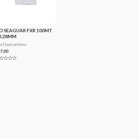
IO SEAGUAR FXR 100MT
 0.28MM
os Fluorcarbono
7,00
aliação