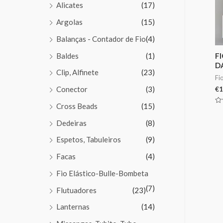
Alicates
(17)
Argolas
(15)
Balanças - Contador de Fio
(4)
Baldes
(1)
F
D
Clip, Alfinete
(23)
Fi
Conector
(3)
€
1
Cross Beads
(15)
Av
0
de
Dedeiras
(8)
5
Espetos, Tabuleiros
(9)
Facas
(4)
Fio Elástico-Bulle-Bombeta
(7)
Flutuadores
(23)
Lanternas
(14)