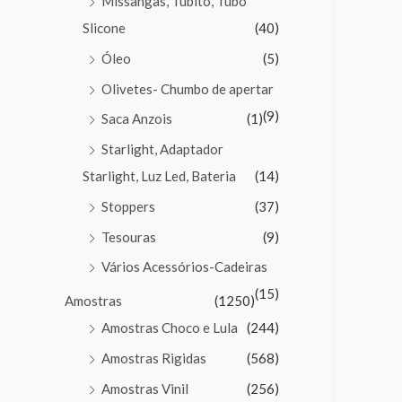
Missangas, Tubito, Tubo
Slicone
(40)
Óleo
(5)
Olivetes- Chumbo de apertar
(9)
Saca Anzois
(1)
Starlight, Adaptador
Starlight, Luz Led, Bateria
(14)
Stoppers
(37)
Tesouras
(9)
Vários Acessórios-Cadeiras
(15)
Amostras
(1250)
Amostras Choco e Lula
(244)
Amostras Rigidas
(568)
Amostras Vinil
(256)