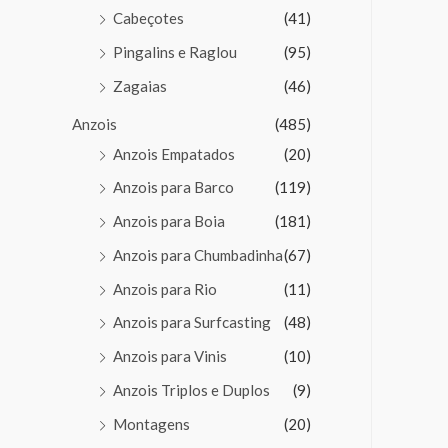
Cabeçotes
(41)
Pingalins e Raglou
(95)
Zagaias
(46)
Anzois
(485)
Anzois Empatados
(20)
Anzois para Barco
(119)
Anzois para Boia
(181)
Anzois para Chumbadinha
(67)
Anzois para Rio
(11)
Anzois para Surfcasting
(48)
Anzois para Vinis
(10)
Anzois Triplos e Duplos
(9)
Montagens
(20)