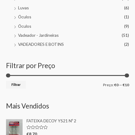
Luvas
(6)
Óculos
(1)
Óculos
(9)
Vadeador - Jardineiras
(51)
VADEADORES E BOTINS
(2)
Filtrar por Preço
Filtrar
Preço:
€0
—
€10
Mais Vendidos
FATEIXA DECOY YS21 Nº 2
A
€
8,70