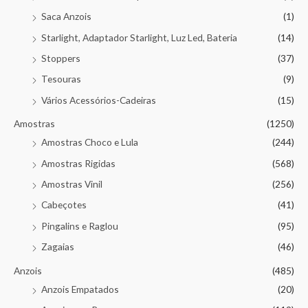
Saca Anzois
(1)
Starlight, Adaptador Starlight, Luz Led, Bateria
(14)
Stoppers
(37)
Tesouras
(9)
Vários Acessórios-Cadeiras
(15)
Amostras
(1250)
Amostras Choco e Lula
(244)
Amostras Rigidas
(568)
Amostras Vinil
(256)
Cabeçotes
(41)
Pingalins e Raglou
(95)
Zagaias
(46)
Anzois
(485)
Anzois Empatados
(20)