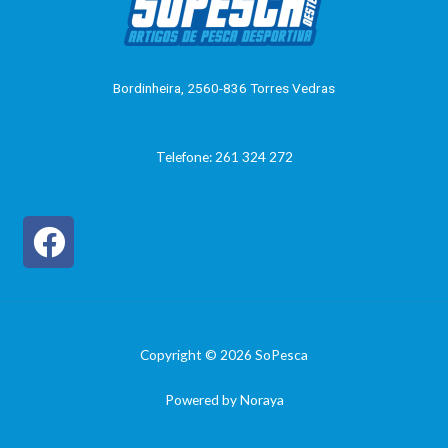
o
0
d
e
5
Bordinheira, 2560-836 Torres Vedras
Telefone: 261 324 272
Copyright © 2026 SoPesca
Powered by Noraya