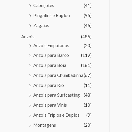
Cabeçotes
(41)
Pingalins e Raglou
(95)
Zagaias
(46)
Anzois
(485)
Anzois Empatados
(20)
Anzois para Barco
(119)
Anzois para Boia
(181)
Anzois para Chumbadinha
(67)
Anzois para Rio
(11)
Anzois para Surfcasting
(48)
Anzois para Vinis
(10)
Anzois Triplos e Duplos
(9)
Montagens
(20)