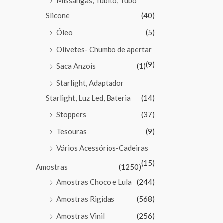
Missangas, Tubito, Tubo
Slicone
(40)
Óleo
(5)
Olivetes- Chumbo de apertar
(9)
Saca Anzois
(1)
Starlight, Adaptador
Starlight, Luz Led, Bateria
(14)
Stoppers
(37)
Tesouras
(9)
Vários Acessórios-Cadeiras
(15)
Amostras
(1250)
Amostras Choco e Lula
(244)
Amostras Rigidas
(568)
Amostras Vinil
(256)