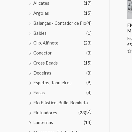
Alicates
(17)
Argolas
(15)
Balanças - Contador de Fio
(4)
F
M
Baldes
(1)
Fi
Clip, Alfinete
(23)
€
5
Conector
(3)
Av
0
Cross Beads
(15)
de
5
Dedeiras
(8)
Espetos, Tabuleiros
(9)
Facas
(4)
Fio Elástico-Bulle-Bombeta
(7)
Flutuadores
(23)
Lanternas
(14)