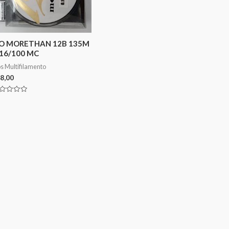
IO MORETHAN 12B 135M
16/100 MC
os Multifilamento
8,00
aliação